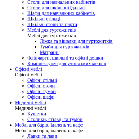
Столи для навчальних кабінетів
Столи для шкільної їдальні
Шафи для навчальних кабінетів
Шкільні стільці
Шкільні столи та парти
Меблі для гуртожитків
Меблі для гуртожитків
Ліжка та вішалки для гуртожитків
Тумби для гуртожитків
Матраци
Фліпчарти, шкільні та офісні дошки
Комплектуючі для учнівських меблів
Офісні меблі
Офісні меблі
Офісні стільці
Офісні столи
Офісні тумби
Офісні шафи
Медичні меблі
Медичні меблі
Кушетки
Столики, стільці та тумби
Меблі для барів, їдалень та кафе
Меблі для барів, їдалень та кафе
Лавки та лави