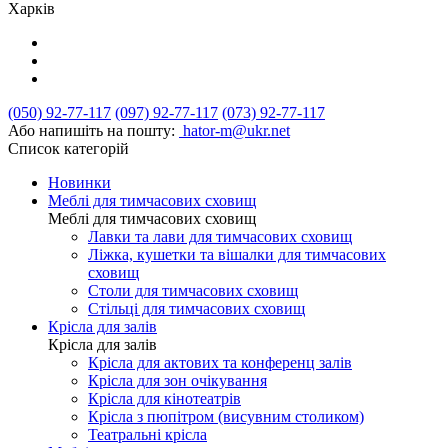
Харків
(050) 92-77-117
(097) 92-77-117
(073) 92-77-117
Або напишіть на пошту:
hator-m@ukr.net
Список категорій
Новинки
Меблі для тимчасових сховищ
Меблі для тимчасових сховищ
Лавки та лави для тимчасових сховищ
Ліжка, кушетки та вішалки для тимчасових
сховищ
Столи для тимчасових сховищ
Стільці для тимчасових сховищ
Крісла для залів
Крісла для залів
Крісла для актових та конференц залів
Крісла для зон очікування
Крісла для кінотеатрів
Крісла з пюпітром (висувним столиком)
Театральні крісла