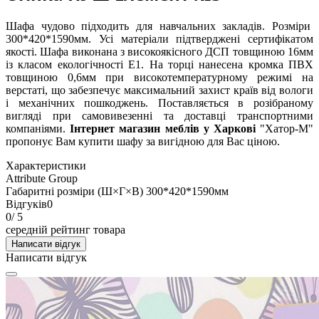
Шафа чудово підходить для навчальних закладів.
Розміри
300*420*1590мм.
Усі матеріали підтверджені сертифікатом
якості.
Шафа в
иконана з високоякісного ДСП товщиною 16мм
із класом екологічності Е1. На торці нанесена кромка ПВХ
товщиною 0,6мм при високотемпературному режимі на
верстаті, що забезпечує максимальний захист країв від вологи
і механічних пошкоджень. П
оставляється в розібраному
вигляді при самовивезенні та доставці транспортними
компаніями.
Інтернет магазин меблів у Харкові
"Хатор-М"
пропонує Вам купити шафу за вигідною для Вас ціною.
Характеристики
Attribute Group
Габаритні розміри (Ш×Г×В)
300*420*1590мм
Відгуків
0
0
/ 5
середній рейтинг товара
Написати відгук
Написати відгук