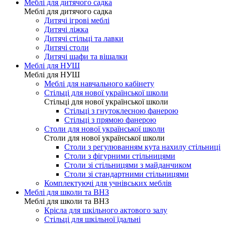
Меблі для дитячого садка
Меблі для дитячого садка
Дитячі ігрові меблі
Дитячі ліжка
Дитячі стільці та лавки
Дитячі столи
Дитячі шафи та вішалки
Меблі для НУШ
Меблі для НУШ
Меблі для навчального кабінету
Стільці для нової української школи
Стільці для нової української школи
Стільці з гнутоклеєною фанерою
Стільці з прямою фанерою
Столи для нової української школи
Столи для нової української школи
Столи з регулюванням кута нахилу стільниці
Столи з фігурними стільницями
Столи зі стільницями з майданчиком
Столи зі стандартними стільницями
Комплектуючі для учнівських меблів
Меблі для школи та ВНЗ
Меблі для школи та ВНЗ
Крісла для шкільного актового залу
Стільці для шкільної їдальні