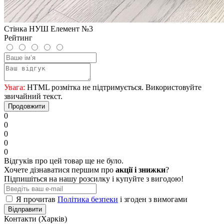
Стінка НУШ Елемент №3
Рейтинг
Увага:
HTML розмітка не підтримується. Використовуйте
звичайний текст.
Продовжити
0
0
0
0
0
Відгуків про цей товар ще не було.
Хочете дізнаватися першим про
акції і знижки
?
Підпишіться на нашу розсилку і купуйте з вигодою!
Я прочитав
Політика безпеки
і згоден з вимогами
Відправити
Контакти (Харків)