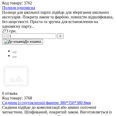
Код товару: 3762
Полиця одномісна
Полиця для шкільної парти підійде для зберігання шкільних
аксесуарів. Покрита лаком та фарбою, повністю відшліфована,
без шорсткості. Проста та зручна для встановлення на
одномісну парту...
273 грн.
-
+
До кошика
0
отзыва
Код товару: 3768
Сидіння із гнутоклеєної фанери 380*350*380 8мм
Сидіння підійде до комплектації або заміни поточної
запчастини. Шліфований, покритий лаком. Виготовляється із