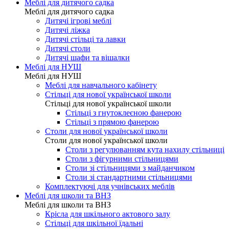
Меблі для дитячого садка
Меблі для дитячого садка
Дитячі ігрові меблі
Дитячі ліжка
Дитячі стільці та лавки
Дитячі столи
Дитячі шафи та вішалки
Меблі для НУШ
Меблі для НУШ
Меблі для навчального кабінету
Стільці для нової української школи
Стільці для нової української школи
Стільці з гнутоклеєною фанерою
Стільці з прямою фанерою
Столи для нової української школи
Столи для нової української школи
Столи з регулюванням кута нахилу стільниці
Столи з фігурними стільницями
Столи зі стільницями з майданчиком
Столи зі стандартними стільницями
Комплектуючі для учнівських меблів
Меблі для школи та ВНЗ
Меблі для школи та ВНЗ
Крісла для шкільного актового залу
Стільці для шкільної їдальні