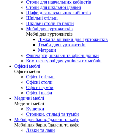
Столи для навчальних кабінетів
Столи для шкільної їдальні
Шафи для навчальних кабінетів
Шкільні стільці
Шкільні столи та парти
Меблі для гуртожитків
Меблі для гуртожитків
Ліжка та вішалки для гуртожитків
Тумби для гуртожитків
Матраци
Фліпчарти, шкільні та офісні дошки
Комплектуючі для учнівських меблів
Офісні меблі
Офісні меблі
Офісні стільці
Офісні столи
Офісні тумби
Офісні шафи
Медичні меблі
Медичні меблі
Кушетки
Столики, стільці та тумби
Меблі для барів, їдалень та кафе
Меблі для барів, їдалень та кафе
Лавки та лави