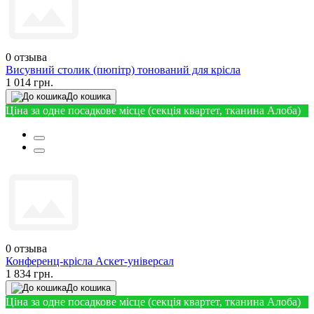
0
отзыва
Висувний столик (пюпітр) тонований для крісла
1 014 грн.
До кошика
Ціна за одне посадкове місце (секція квартет, тканина Алоба)
0
отзыва
Конференц-крісла Аскет-універсал
1 834 грн.
До кошика
Ціна за одне посадкове місце (секція квартет, тканина Алоба)