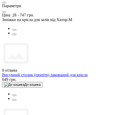
Параметри
Ціна
28
-
747
грн.
Знижки на крісла для залів від Хатор-М
0
отзыва
Висувний столик (пюпітр) лакований для крісла
649 грн.
До кошика