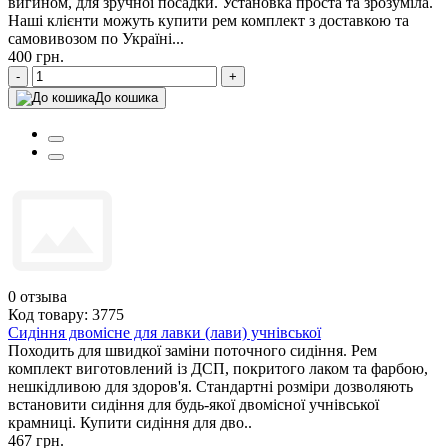
вигином, для зручної посадки. Установка проста та зрозуміла.
Наші клієнти можуть купити рем комплект з доставкою та
самовивозом по Україні...
400 грн.
-
+
До кошика
0
отзыва
Код товару: 3775
Сидіння двомісне для лавки (лави) учнівської
Походить для швидкої заміни поточного сидіння. Рем
комплект виготовлений із ДСП, покритого лаком та фарбою,
нешкідливою для здоров'я. Стандартні розміри дозволяють
встановити сидіння для будь-якої двомісної учнівської
крамниці. Купити сидіння для дво..
467 грн.