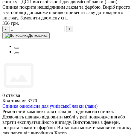
спинку з ДСП високої якості для двомісної лавки (лави).
Спинка покрита нешкідливим лаком та фарбою. Виріб просто
в установці допоможе швидко привести лаву до товарного
вигляду. Замовити двомісну сп..
356 грн.
-
+
До кошика
0
отзыва
Код товару: 3770
Спинка одномісна для учнівської лавки (лави)
Ремонтний комплект для стільців – одномісна спинка.
Дозволить швидко відновити меблі у разі пошкодження або
втрати експлуатаційного вигляду. Виготовлена з фанери,
покрита лаком та фарбою. Ви завжди можете замовити спинку
для парти від виробника Хатор..