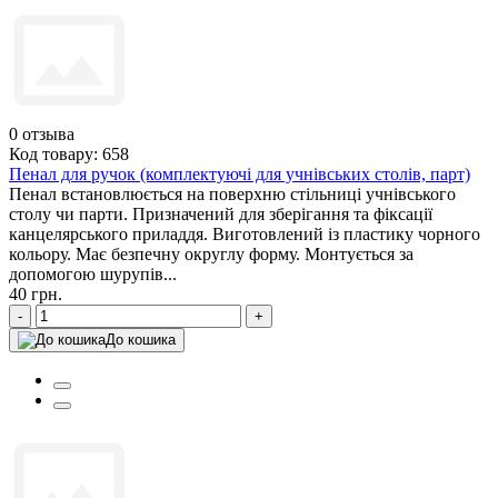
0
отзыва
Код товару: 658
Пенал для ручок (комплектуючі для учнівських столів, парт)
Пенал встановлюється на поверхню стільниці учнівського
столу чи парти. Призначений для зберігання та фіксації
канцелярського приладдя. Виготовлений із пластику чорного
кольору. Має безпечну округлу форму. Монтується за
допомогою шурупів...
40 грн.
-
+
До кошика