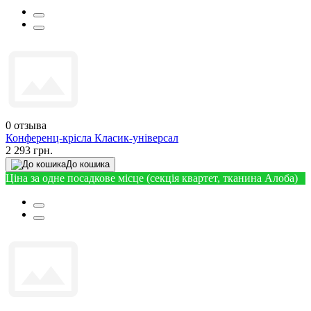
0
отзыва
Конференц-крісла Класик-універсал
2 293 грн.
До кошика
Ціна за одне посадкове місце (секція квартет, тканина Алоба)