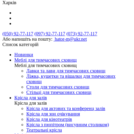
Харків
(050) 92-77-117
(097) 92-77-117
(073) 92-77-117
Або напишіть на пошту:
hator-m@ukr.net
Список категорій
Новинки
Меблі для тимчасових сховищ
Меблі для тимчасових сховищ
Лавки та лави для тимчасових сховищ
Ліжка, кушетки та вішалки для тимчасових
сховищ
Столи для тимчасових сховищ
Стільці для тимчасових сховищ
Крісла для залів
Крісла для залів
Крісла для актових та конференц залів
Крісла для зон очікування
Крісла для кінотеатрів
Крісла з пюпітром (висувним столиком)
Театральні крісла