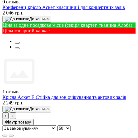
0
отзыва
Конференц-крісло Аскет-класичний для концертних залів
2 046 грн.
До кошика
Ціна за одне посадкове місце (секція квартет, тканина Алоба)
Цільнозварний каркас
1
отзыва
Крісла Аскет F-Стійка для зон очікування та актових залів
2 249 грн.
До кошика
‹
›
Фільтр товару