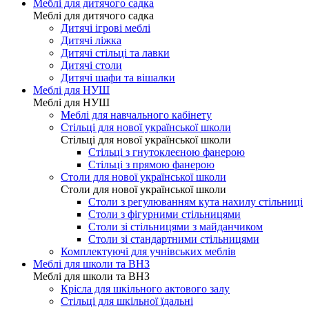
Меблі для дитячого садка
Меблі для дитячого садка
Дитячі ігрові меблі
Дитячі ліжка
Дитячі стільці та лавки
Дитячі столи
Дитячі шафи та вішалки
Меблі для НУШ
Меблі для НУШ
Меблі для навчального кабінету
Стільці для нової української школи
Стільці для нової української школи
Стільці з гнутоклеєною фанерою
Стільці з прямою фанерою
Столи для нової української школи
Столи для нової української школи
Столи з регулюванням кута нахилу стільниці
Столи з фігурними стільницями
Столи зі стільницями з майданчиком
Столи зі стандартними стільницями
Комплектуючі для учнівських меблів
Меблі для школи та ВНЗ
Меблі для школи та ВНЗ
Крісла для шкільного актового залу
Стільці для шкільної їдальні