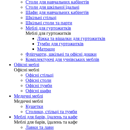
Столи для навчальних кабінетів
Столи для шкільної їдальні
Шафи для навчальних кабінетів
Шкільні стільці
Шкільні столи та парти
Меблі для гуртожитків
Меблі для гуртожитків
Ліжка та вішалки для гуртожитків
Тумби для гуртожитків
Матраци
Фліпчарти, шкільні та офісні дошки
Комплектуючі для учнівських меблів
Офісні меблі
Офісні меблі
Офісні стільці
Офісні столи
Офісні тумби
Офісні шафи
Медичні меблі
Медичні меблі
Кушетки
Столики, стільці та тумби
Меблі для барів, їдалень та кафе
Меблі для барів, їдалень та кафе
Лавки та лави