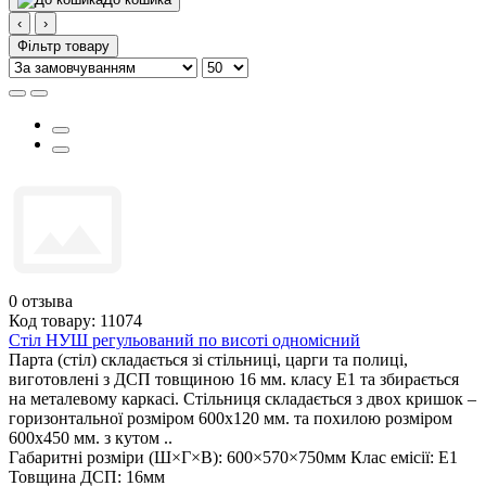
‹
›
Фільтр товару
0
отзыва
Код товару: 11074
Стіл НУШ регульований по висоті одномісний
Парта (стіл) складається зі стільниці, царги та полиці,
виготовлені з ДСП товщиною 16 мм. класу Е1 та збирається
на металевому каркасі. Стільниця складається з двох кришок –
горизонтальної розміром 600х120 мм. та похилою розміром
600х450 мм. з кутом ..
Габаритні розміри (Ш×Г×В):
600×570×750мм
Клас емісії:
Е1
Товщина ДСП:
16мм