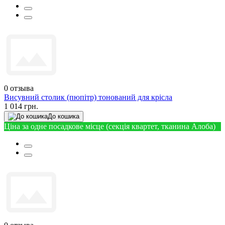
0
отзыва
Висувний столик (пюпітр) тонований для крісла
1 014 грн.
До кошика
Ціна за одне посадкове місце (секція квартет, тканина Алоба)