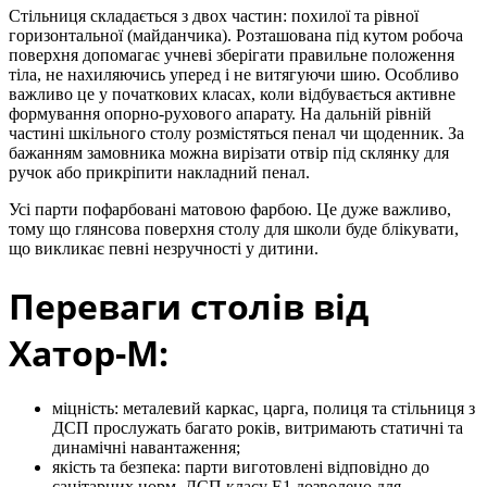
Стільниця складається з двох частин: похилої та рівної
горизонтальної (майданчика). Розташована під кутом робоча
поверхня допомагає учневі зберігати правильне положення
тіла, не нахиляючись уперед і не витягуючи шию. Особливо
важливо це у початкових класах, коли відбувається активне
формування опорно-рухового апарату. На дальній рівній
частині шкільного столу розмістяться пенал чи щоденник. За
бажанням замовника можна вирізати отвір під склянку для
ручок або прикріпити накладний пенал.
Усі парти пофарбовані матовою фарбою. Це дуже важливо,
тому що глянсова поверхня столу для школи буде блікувати,
що викликає певні незручності у дитини.
Переваги столів від
Хатор-М:
міцність: металевий каркас, царга, полиця та стільниця з
ДСП прослужать багато років, витримають статичні та
динамічні навантаження;
якість та безпека: парти виготовлені відповідно до
санітарних норм, ДСП класу Е1 дозволено для