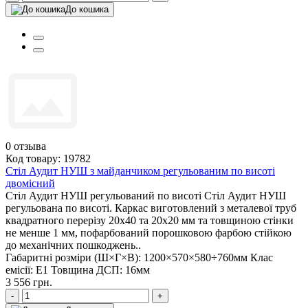
До кошика
0
отзыва
Код товару: 19782
Стіл Аудит НУШ з майданчиком регульованим по висоті
двомісний
Стіл Аудит НУШ регульований по висоті Стіл Аудит НУШ
регульована по висоті. Каркас виготовлений з металевої труб
квадратного перерізу 20х40 та 20х20 мм та товщиною стінки
не менше 1 мм, пофарбований порошковою фарбою стійкою
до механічних пошкоджень..
Габаритні розміри (Ш×Г×В):
1200×570×580÷760мм
Клас
емісії:
Е1
Товщина ДСП:
16мм
3 556 грн.
-
+