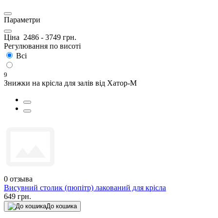
Параметри
Ціна
2486
-
3749
грн.
Регулювання по висоті
Всі
9
Знижки на крісла для залів від Хатор-М
0
отзыва
Висувний столик (пюпітр) лакований для крісла
649 грн.
До кошика