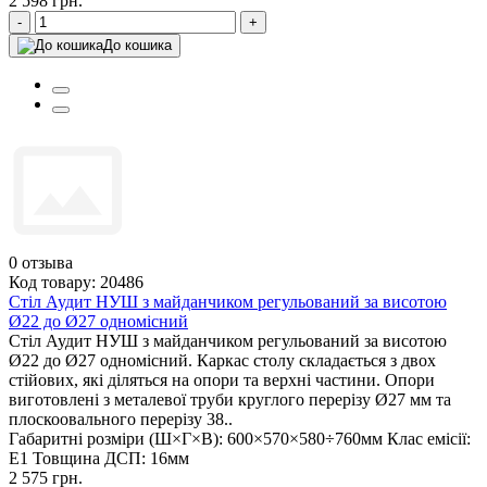
2 598 грн.
-
+
До кошика
0
отзыва
Код товару: 20486
Стіл Аудит НУШ з майданчиком регульований за висотою
Ø22 до Ø27 одномісний
Стіл Аудит НУШ з майданчиком регульований за висотою
Ø22 до Ø27 одномісний. Каркас столу складається з двох
стійових, які діляться на опори та верхні частини. Опори
виготовлені з металевої труби круглого перерізу Ø27 мм та
плоскоовального перерізу 38..
Габаритні розміри (Ш×Г×В):
600×570×580÷760мм
Клас емісії:
Е1
Товщина ДСП:
16мм
2 575 грн.