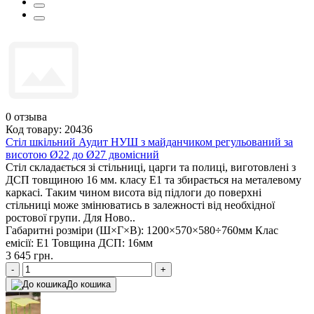
0
отзыва
Код товару: 20436
Стіл шкільний Аудит НУШ з майданчиком регульований за
висотою Ø22 до Ø27 двомісний
Стіл складається зі стільниці, царги та полиці, виготовлені з
ДСП товщиною 16 мм. класу Е1 та збирається на металевому
каркасі. Таким чином висота від підлоги до поверхні
стільниці може змінюватись в залежності від необхідної
ростової групи. Для Ново..
Габаритні розміри (Ш×Г×В):
1200×570×580÷760мм
Клас
емісії:
Е1
Товщина ДСП:
16мм
3 645 грн.
-
+
До кошика