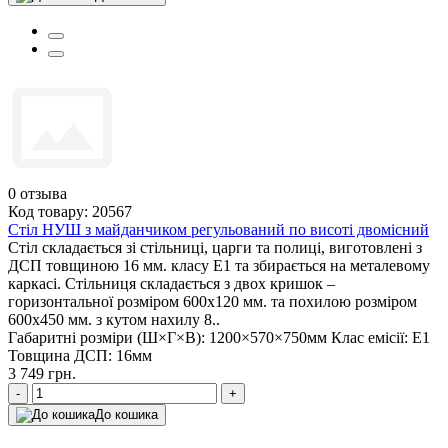
0
отзыва
Код товару: 20567
Стіл НУШ з майданчиком регульований по висоті двомісний
Стіл складається зі стільниці, царги та полиці, виготовлені з
ДСП товщиною 16 мм. класу Е1 та збирається на металевому
каркасі. Стільниця складається з двох кришок –
горизонтальної розміром 600х120 мм. та похилою розміром
600х450 мм. з кутом нахилу 8..
Габаритні розміри (Ш×Г×В):
1200×570×750мм
Клас емісії:
Е1
Товщина ДСП:
16мм
3 749 грн.
-
+
До кошика