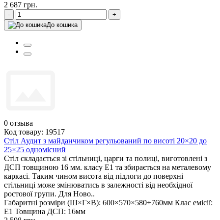
2 687 грн.
-
+
До кошика
0
отзыва
Код товару: 19517
Стіл Аудит з майданчиком регульований по висоті 20×20 до
25×25 одномісний
Стіл складається зі стільниці, царги та полиці, виготовлені з
ДСП товщиною 16 мм. класу Е1 та збирається на металевому
каркасі. Таким чином висота від підлоги до поверхні
стільниці може змінюватись в залежності від необхідної
ростової групи. Для Ново..
Габаритні розміри (Ш×Г×В):
600×570×580÷760мм
Клас емісії:
Е1
Товщина ДСП:
16мм