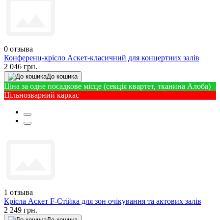
0
отзыва
Конференц-крісло Аскет-класичний для концертних залів
2 046 грн.
До кошика
Ціна за одне посадкове місце (секція квартет, тканина Алоба)
Цільнозварний каркас
1
отзыва
Крісла Аскет F-Стійка для зон очікування та актових залів
2 249 грн.
До кошика