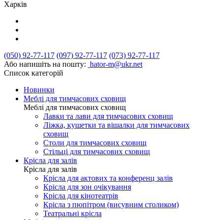
Харків
(050) 92-77-117
(097) 92-77-117
(073) 92-77-117
Або напишіть на пошту:
hator-m@ukr.net
Список категорій
Новинки
Меблі для тимчасових сховищ
Меблі для тимчасових сховищ
Лавки та лави для тимчасових сховищ
Ліжка, кушетки та вішалки для тимчасових
сховищ
Столи для тимчасових сховищ
Стільці для тимчасових сховищ
Крісла для залів
Крісла для залів
Крісла для актових та конференц залів
Крісла для зон очікування
Крісла для кінотеатрів
Крісла з пюпітром (висувним столиком)
Театральні крісла