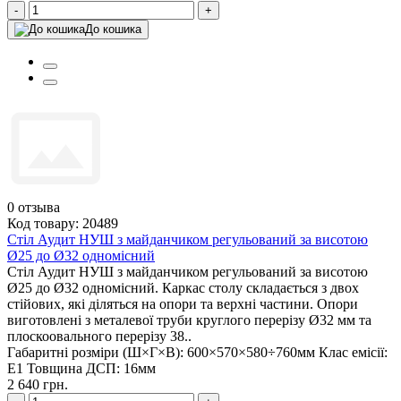
-
+
До кошика
0
отзыва
Код товару: 20489
Стіл Аудит НУШ з майданчиком регульований за висотою
Ø25 до Ø32 одномісний
Стіл Аудит НУШ з майданчиком регульований за висотою
Ø25 до Ø32 одномісний. Каркас столу складається з двох
стійових, які діляться на опори та верхні частини. Опори
виготовлені з металевої труби круглого перерізу Ø32 мм та
плоскоовального перерізу 38..
Габаритні розміри (Ш×Г×В):
600×570×580÷760мм
Клас емісії:
Е1
Товщина ДСП:
16мм
2 640 грн.