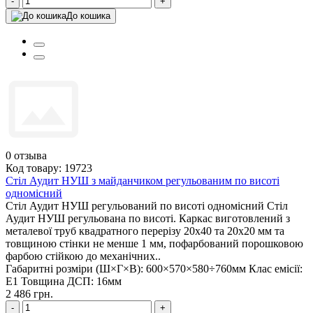
-
+
До кошика
0
отзыва
Код товару: 19723
Стіл Аудит НУШ з майданчиком регульованим по висоті
одномісний
Стіл Аудит НУШ регульований по висоті одномісний Стіл
Аудит НУШ регульована по висоті. Каркас виготовлений з
металевої труб квадратного перерізу 20х40 та 20х20 мм та
товщиною стінки не менше 1 мм, пофарбований порошковою
фарбою стійкою до механічних..
Габаритні розміри (Ш×Г×В):
600×570×580÷760мм
Клас емісії:
Е1
Товщина ДСП:
16мм
2 486 грн.
-
+