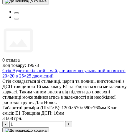
До кошика
0
отзыва
Код товару: 19673
Стіл Аудит шкільний з майданчиком регульований по висоті
20×20 в 25×25 двомісний
Стіл складається зі стільниці, царги та полиці, виготовлені з
ДСП товщиною 16 мм. класу Е1 та збирається на металевому
каркасі. Таким чином висота від підлоги до поверхні
стільниці може змінюватись в залежності від необхідної
ростової групи. Для Ново..
Габаритні розміри (Ш×Г×В):
1200×570×580÷760мм
Клас
емісії:
Е1
Товщина ДСП:
16мм
3 668 грн.
-
+
До кошика