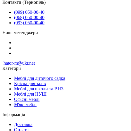
Контакти (Тернопіль)
(099) 050-00-40
(068) 050-00-40
(093) 050-00-40
Наші месенджери
hator-m@ukr.net
Категорії
Меблі для дитячого садка
Крісла для залів
Меблі для школи та ВНЗ
Меблі для НУШ
Офісні меблі
М'які меблі
Інформація
Доставка
Оплата