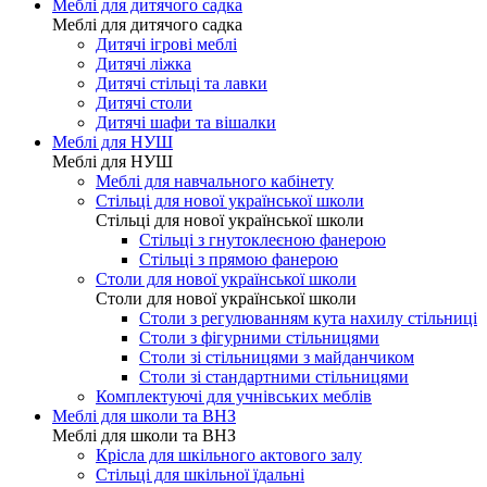
Меблі для дитячого садка
Меблі для дитячого садка
Дитячі ігрові меблі
Дитячі ліжка
Дитячі стільці та лавки
Дитячі столи
Дитячі шафи та вішалки
Меблі для НУШ
Меблі для НУШ
Меблі для навчального кабінету
Стільці для нової української школи
Стільці для нової української школи
Стільці з гнутоклеєною фанерою
Стільці з прямою фанерою
Столи для нової української школи
Столи для нової української школи
Столи з регулюванням кута нахилу стільниці
Столи з фігурними стільницями
Столи зі стільницями з майданчиком
Столи зі стандартними стільницями
Комплектуючі для учнівських меблів
Меблі для школи та ВНЗ
Меблі для школи та ВНЗ
Крісла для шкільного актового залу
Стільці для шкільної їдальні