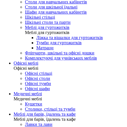
Столи для навчальних кабінетів
Столи для шкільної їдальні
Шафи для навчальних кабінетів
Шкільні стільці
Шкільні столи та парти
Меблі для гуртожитків
Меблі для гуртожитків
Ліжка та вішалки для гуртожитків
Тумби для гуртожитків
Матраци
Фліпчарти, шкільні та офісні дошки
Комплектуючі для учнівських меблів
Офісні меблі
Офісні меблі
Офісні стільці
Офісні столи
Офісні тумби
Офісні шафи
Медичні меблі
Медичні меблі
Кушетки
Столики, стільці та тумби
Меблі для барів, їдалень та кафе
Меблі для барів, їдалень та кафе
Лавки та лави