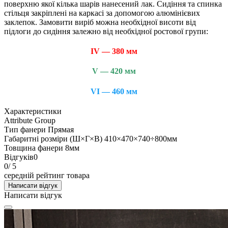
поверхню якої кілька шарів нанесений лак. Сидіння та спинка
стільця закріплені на каркасі за допомогою алюмінієвих
заклепок. Замовити виріб можна необхідної висоти від
підлоги до сидіння залежно від необхідної ростової групи:
IV — 380 мм
V — 420 мм
VI — 460 мм
Характеристики
Attribute Group
Тип фанери
Прямая
Габаритні розміри (Ш×Г×В)
410×470×740÷800мм
Товщина фанери
8мм
Відгуків
0
0
/ 5
середній рейтинг товара
Написати відгук
Написати відгук