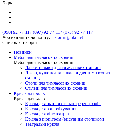
Харків
(050) 92-77-117
(097) 92-77-117
(073) 92-77-117
Або напишіть на пошту:
hator-m@ukr.net
Список категорій
Новинки
Меблі для тимчасових сховищ
Меблі для тимчасових сховищ
Лавки та лави для тимчасових сховищ
Ліжка, кушетки та вішалки для тимчасових
сховищ
Столи для тимчасових сховищ
Стільці для тимчасових сховищ
Крісла для залів
Крісла для залів
Крісла для актових та конференц залів
Крісла для зон очікування
Крісла для кінотеатрів
Крісла з пюпітром (висувним столиком)
Театральні крісла