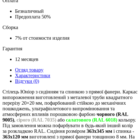
Оплата
Безналичный
Предоплата
50%
Сборка
7%
от стоимости изделия
Гарантия
12
месяцев
Огляд товару
Характеристики
Відгуки (0)
Стілець Юніор з сидінням та спинкою з прямої фанери. Каркас
випорожнення виготовлений з металевої труби квадратного
перерізу 20×20 мм, пофарбований стійкою до механічних
пошкоджень, ультрафіолетового випромінювання та
атмосферних впливів порошковою фарбою
чорного (RAL
9005)
,
сірого (RAL 7035)
або
салатового (RAL 6018)
кольору.
Під замовлення можна пофарбувати в будь-який інший колір
за розкладкою RAL. Сидіння розміром
363х345 мм
і спинка -
363х120 мм
виготовлені з прямої фанери товщиною 8 мм. На