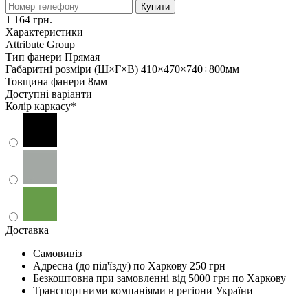
Купити
1 164 грн.
Характеристики
Attribute Group
Тип фанери
Прямая
Габаритні розміри (Ш×Г×В)
410×470×740÷800мм
Товщина фанери
8мм
Доступні варіанти
Колір каркасу
*
Доставка
Самовивіз
Адресна (до під'їзду) по Харкову
250 грн
Безкоштовна при замовленні
від 5000 грн по Харкову
Транспортними компаніями в регіони України