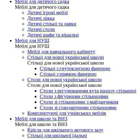
Меблі для дитячого садка
Меблі для дитячого садка
Дитячі ігрові меблі
Дитячі ліжка
Дитячі стільці та лавки
Дитячі столи
Дитячі шафи та вішалки
Меблі для НУШ
Меблі для НУШ
Меблі для навчального кабінету
Стільці для нової української школи
Стільці для нової української школи
Стільці з гнутоклеєною фанерою
Стільці з прямою фанерою
Столи для нової української школи
Столи для нової української школи
Столи з регулюванням кута нахилу стільниці
Столи з фігурними стільницями
Столи зі стільницями з майданчиком
Столи зі стандартними стільницями
Комплектуючі для учнівських меблів
Меблі для школи та ВНЗ
Меблі для школи та ВНЗ
Крісла для шкільного актового залу
Стільці для шкільної їдальні