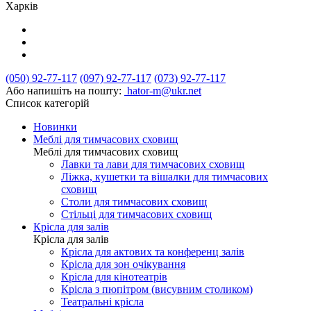
Харків
(050) 92-77-117
(097) 92-77-117
(073) 92-77-117
Або напишіть на пошту:
hator-m@ukr.net
Список категорій
Новинки
Меблі для тимчасових сховищ
Меблі для тимчасових сховищ
Лавки та лави для тимчасових сховищ
Ліжка, кушетки та вішалки для тимчасових
сховищ
Столи для тимчасових сховищ
Стільці для тимчасових сховищ
Крісла для залів
Крісла для залів
Крісла для актових та конференц залів
Крісла для зон очікування
Крісла для кінотеатрів
Крісла з пюпітром (висувним столиком)
Театральні крісла