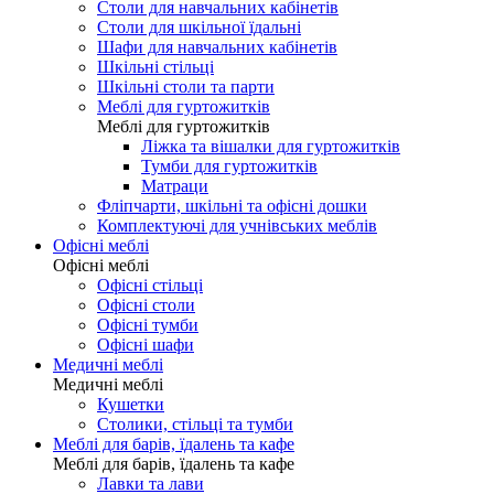
Столи для навчальних кабінетів
Столи для шкільної їдальні
Шафи для навчальних кабінетів
Шкільні стільці
Шкільні столи та парти
Меблі для гуртожитків
Меблі для гуртожитків
Ліжка та вішалки для гуртожитків
Тумби для гуртожитків
Матраци
Фліпчарти, шкільні та офісні дошки
Комплектуючі для учнівських меблів
Офісні меблі
Офісні меблі
Офісні стільці
Офісні столи
Офісні тумби
Офісні шафи
Медичні меблі
Медичні меблі
Кушетки
Столики, стільці та тумби
Меблі для барів, їдалень та кафе
Меблі для барів, їдалень та кафе
Лавки та лави