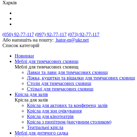
Харків
(050) 92-77-117
(097) 92-77-117
(073) 92-77-117
Або напишіть на пошту:
hator-m@ukr.net
Список категорій
Новинки
Меблі для тимчасових сховищ
Меблі для тимчасових сховищ
Лавки та лави для тимчасових сховищ
Ліжка, кушетки та вішалки для тимчасових сховищ
Столи для тимчасових сховищ
Стільці для тимчасових сховищ
Крісла для залів
Крісла для залів
Крісла для актових та конференц залів
Крісла для зон очікування
Крісла для кінотеатрів
Крісла з пюпітром (висувним столиком)
Театральні крісла
Меблі для дитячого садка