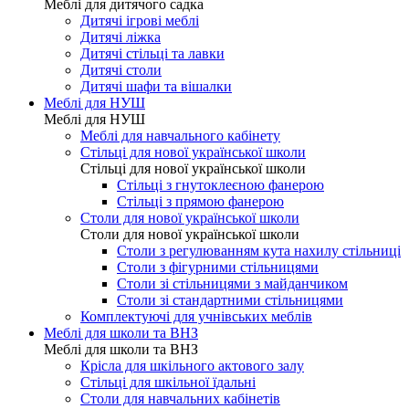
Меблі для дитячого садка
Дитячі ігрові меблі
Дитячі ліжка
Дитячі стільці та лавки
Дитячі столи
Дитячі шафи та вішалки
Меблі для НУШ
Меблі для НУШ
Меблі для навчального кабінету
Стільці для нової української школи
Стільці для нової української школи
Стільці з гнутоклеєною фанерою
Стільці з прямою фанерою
Столи для нової української школи
Столи для нової української школи
Столи з регулюванням кута нахилу стільниці
Столи з фігурними стільницями
Столи зі стільницями з майданчиком
Столи зі стандартними стільницями
Комплектуючі для учнівських меблів
Меблі для школи та ВНЗ
Меблі для школи та ВНЗ
Крісла для шкільного актового залу
Стільці для шкільної їдальні
Столи для навчальних кабінетів