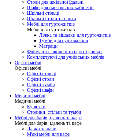
Столи для шкільної їдальні
Шафи для навчальних кабінетів
Шкільні стільці
Шкільні столи та парти
Меблі для гуртожитків
Меблі для гуртожитків
Ліжка та вішалки для гуртожитків
Тумби для гуртожитків
Матраци
Фліпчарти, шкільні та офісні дошки
Комплектуючі для учнівських меблів
Офісні меблі
Офісні меблі
Офісні стільці
Офісні столи
Офісні тумби
Офісні шафи
Медичні меблі
Медичні меблі
Кушетки
Столики, стільці та тумби
Меблі для барів, їдалень та кафе
Меблі для барів, їдалень та кафе
Лавки та лави
М'які меблі для кафе