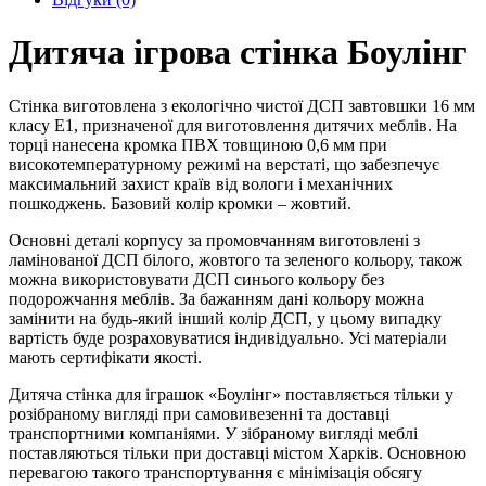
Дитяча ігрова стінка Боулінг
Стінка виготовлена ​​з екологічно чистої ДСП завтовшки 16 мм
класу Е1, призначеної для виготовлення дитячих меблів. На
торці нанесена кромка ПВХ товщиною 0,6 мм при
високотемпературному режимі на верстаті, що забезпечує
максимальний захист країв від вологи і механічних
пошкоджень. Базовий колір кромки – жовтий.
Основні деталі корпусу за промовчанням виготовлені з
ламінованої ДСП білого, жовтого та зеленого кольору, також
можна використовувати ДСП синього кольору без
подорожчання меблів. За бажанням дані кольору можна
замінити на будь-який інший колір ДСП, у цьому випадку
вартість буде розраховуватися індивідуально. Усі матеріали
мають сертифікати якості.
Дитяча стінка для іграшок «Боулінг» поставляється тільки у
розібраному вигляді при самовивезенні та доставці
транспортними компаніями. У зібраному вигляді меблі
поставляються тільки при доставці містом Харків. Основною
перевагою такого транспортування є мінімізація обсягу