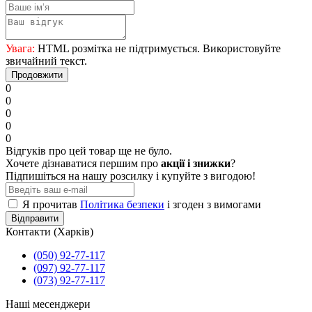
Увага:
HTML розмітка не підтримується. Використовуйте
звичайний текст.
Продовжити
0
0
0
0
0
Відгуків про цей товар ще не було.
Хочете дізнаватися першим про
акції і знижки
?
Підпишіться на нашу розсилку і купуйте з вигодою!
Я прочитав
Політика безпеки
і згоден з вимогами
Відправити
Контакти (Харків)
(050) 92-77-117
(097) 92-77-117
(073) 92-77-117
Наші месенджери