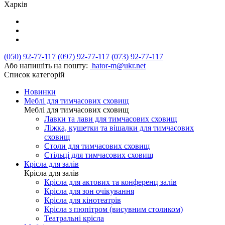
Харків
(050) 92-77-117
(097) 92-77-117
(073) 92-77-117
Або напишіть на пошту:
hator-m@ukr.net
Список категорій
Новинки
Меблі для тимчасових сховищ
Меблі для тимчасових сховищ
Лавки та лави для тимчасових сховищ
Ліжка, кушетки та вішалки для тимчасових
сховищ
Столи для тимчасових сховищ
Стільці для тимчасових сховищ
Крісла для залів
Крісла для залів
Крісла для актових та конференц залів
Крісла для зон очікування
Крісла для кінотеатрів
Крісла з пюпітром (висувним столиком)
Театральні крісла