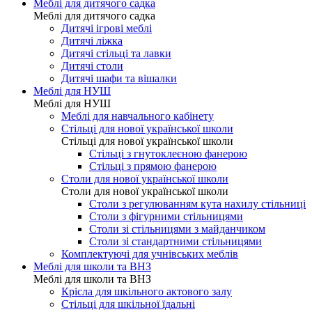
Меблі для дитячого садка
Меблі для дитячого садка
Дитячі ігрові меблі
Дитячі ліжка
Дитячі стільці та лавки
Дитячі столи
Дитячі шафи та вішалки
Меблі для НУШ
Меблі для НУШ
Меблі для навчального кабінету
Стільці для нової української школи
Стільці для нової української школи
Стільці з гнутоклеєною фанерою
Стільці з прямою фанерою
Столи для нової української школи
Столи для нової української школи
Столи з регулюванням кута нахилу стільниці
Столи з фігурними стільницями
Столи зі стільницями з майданчиком
Столи зі стандартними стільницями
Комплектуючі для учнівських меблів
Меблі для школи та ВНЗ
Меблі для школи та ВНЗ
Крісла для шкільного актового залу
Стільці для шкільної їдальні