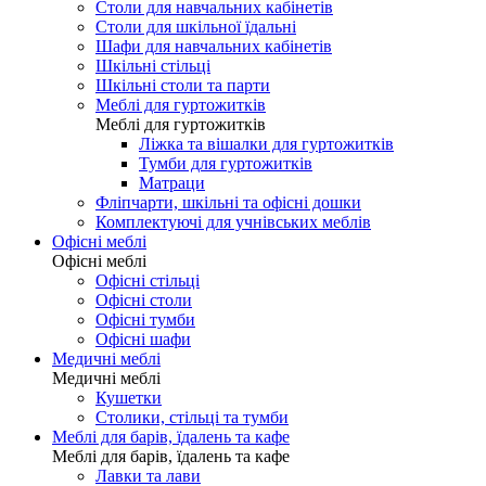
Столи для навчальних кабінетів
Столи для шкільної їдальні
Шафи для навчальних кабінетів
Шкільні стільці
Шкільні столи та парти
Меблі для гуртожитків
Меблі для гуртожитків
Ліжка та вішалки для гуртожитків
Тумби для гуртожитків
Матраци
Фліпчарти, шкільні та офісні дошки
Комплектуючі для учнівських меблів
Офісні меблі
Офісні меблі
Офісні стільці
Офісні столи
Офісні тумби
Офісні шафи
Медичні меблі
Медичні меблі
Кушетки
Столики, стільці та тумби
Меблі для барів, їдалень та кафе
Меблі для барів, їдалень та кафе
Лавки та лави