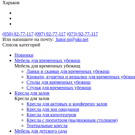
Харьков
(050) 92-77-117
(097) 92-77-117
(073) 92-77-117
Или напишите на почту:
hator-m@ukr.net
Список категорий
Новинки
Мебель для временных убежищ
Мебель для временных убежищ
Лавки и скамьи для временных убежищ
Кровати, кушетки и вешалки для временных убеж
Столы для временных убежищ
Стулья для временных убежищ
Кресла для залов
Кресла для залов
Кресла для актовых и конференц залов
Кресла для зон ожидания
Кресла для кинотеатров
Кресла с пюпитром (выдвижным столиком)
Театральные кресла
Мебель для детского сада