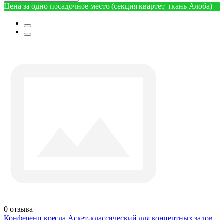
Цена за одно посадочное место (секция квартет, ткань Алоба)
0
отзыва
Конференц кресла Аскет-классический для концертных залов