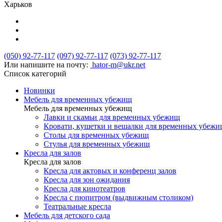
Харьков
(050) 92-77-117
(097) 92-77-117
(073) 92-77-117
Или напишите на почту:
hator-m@ukr.net
Список категорий
Новинки
Мебель для временных убежищ
Мебель для временных убежищ
Лавки и скамьи для временных убежищ
Кровати, кушетки и вешалки для временных убеж
Столы для временных убежищ
Стулья для временных убежищ
Кресла для залов
Кресла для залов
Кресла для актовых и конференц залов
Кресла для зон ожидания
Кресла для кинотеатров
Кресла с пюпитром (выдвижным столиком)
Театральные кресла
Мебель для детского сада