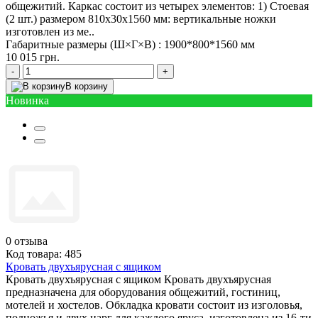
общежитий. Каркас состоит из четырех элементов: 1) Стоевая
(2 шт.) размером 810х30х1560 мм: вертикальные ножки
изготовлен из ме..
Габаритные размеры (Ш×Г×В) :
1900*800*1560 мм
10 015 грн.
-
+
В корзину
Новинка
0
отзыва
Код товара: 485
Кровать двухъярусная с ящиком
Кровать двухъярусная c ящиком Кровать двухъярусная
предназначена для оборудования общежитий, гостиниц,
мотелей и хостелов. Обкладка кровати состоит из изголовья,
подножья и двух царг для каждого яруса, изготовлена из 16-ти