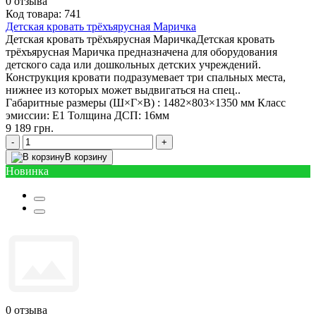
0
отзыва
Код товара: 741
Детская кровать трёхъярусная Маричка
Детская кровать трёхъярусная МаричкаДетская кровать
трёхъярусная Маричка предназначена для оборудования
детского сада или дошкольных детских учреждений.
Конструкция кровати подразумевает три спальных места,
нижнее из которых может выдвигаться на спец..
Габаритные размеры (Ш×Г×В) :
1482×803×1350 мм
Класс
эмиссии:
Е1
Толщина ДСП:
16мм
9 189 грн.
-
+
В корзину
Новинка
0
отзыва