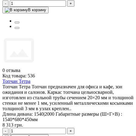
-
+
В корзину
0
отзыва
Код товара: 536
Топчан Тетра
Топчан Тетра Топчан предназначен для офиса и кафе, зон
ожидания и салонов. Каркас топчана цельносварной,
изготовлен из стальной трубы сечением 20×20 мм и толщиной
стенки не менее 1 мм, усиленный металлическими косынками
толщиной 3 мм в узлах креплен..
Длина дивана:
1540|2000
Габаритные размеры (Ш×Г×В) :
1540*680*450мм
8 313 грн.
-
+