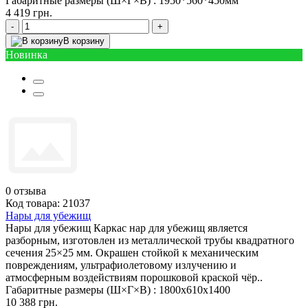
Габаритные размеры (Ш×Г×В) :
1950*560*450мм
4 419 грн.
-
+
В корзину
Новинка
0
отзыва
Код товара: 21037
Нары для убежищ
Нары для убежищ Каркас нар для убежищ является
разборным, изготовлен из металлической трубы квадратного
сечения 25×25 мм. Окрашен стойкой к механическим
повреждениям, ультрафиолетовому излучению и
атмосферным воздействиям порошковой краской чёр..
Габаритные размеры (Ш×Г×В) :
1800х610х1400
10 388 грн.