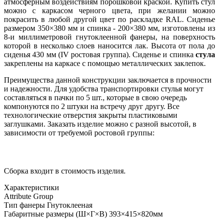
атмосферным воздействиям порошковой краской. Купить стул
можно с каркасом черного цвета, при желании можно
покрасить в любой другой цвет по раскладке RAL. Сиденье
размером 350×380 мм и спинка - 200×380 мм, изготовлены из
8-и миллиметровой гнутоклеенной фанеры, на поверхность
которой в несколько слоев наносится лак. Высота от пола до
сиденья 430 мм (IV ростовая группа). Сиденье и спинка
стула
закреплены на каркасе с помощью металлических заклепок.
Преимущества данной конструкции заключается в прочности
и надежности. Для удобства транспортировки стулья могут
составляться в пачки по 5 шт., которые в свою очередь
компонуются по 2 штуки на встречу друг другу. Все
технологические отверстия закрыты пластиковыми
заглушками. Заказать изделие можно с разной высотой, в
зависимости от требуемой ростовой группы:
Сборка входит в стоимость изделия.
Характеристики
Attribute Group
Тип фанеры
Гнутоклееная
Габаритные размеры (Ш×Г×В)
393×415×820мм