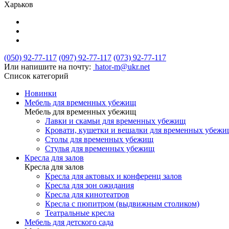
Харьков
(050) 92-77-117
(097) 92-77-117
(073) 92-77-117
Или напишите на почту:
hator-m@ukr.net
Список категорий
Новинки
Мебель для временных убежищ
Мебель для временных убежищ
Лавки и скамьи для временных убежищ
Кровати, кушетки и вешалки для временных убеж
Столы для временных убежищ
Стулья для временных убежищ
Кресла для залов
Кресла для залов
Кресла для актовых и конференц залов
Кресла для зон ожидания
Кресла для кинотеатров
Кресла с пюпитром (выдвижным столиком)
Театральные кресла
Мебель для детского сада